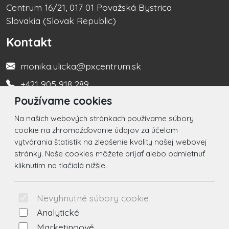
Centrum 16/21, 017 01 Považská Bystrica
Slovakia (Slovak Republic)
Kontakt
monika.ulicka@pxcentrum.sk
+421 905 918 289
Používame cookies
Turistická informačná kancelária +421 917 450 666
Na našich webových stránkach používame súbory
Social
cookie na zhromažďovanie údajov za účelom
vytvárania štatistík na zlepšenie kvality našej webovej
Facebook
stránky. Naše cookies môžete prijať alebo odmietnuť
kliknutím na tlačidlá nižšie.
Instagram
© 2026 Arrabella s.r.o., mayabella s.r.o., Všetky práva
Nevyhnutné súbory cookie
vyhradené.
Analytické
Marketingové