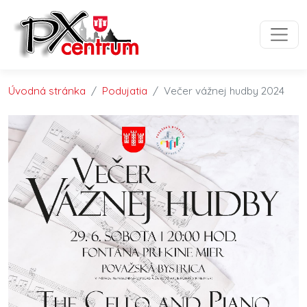
Preskočiť na obsah
Preskočiť na hlavné menu
Úvodná stránka
Podujatia
Večer vážnej hudby 2024