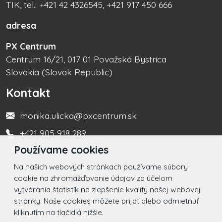
TIK, tel.: +421 42 4326545, +421 917 450 666
adresa
PX Centrum
Centrum 16/21, 017 01 Považská Bystrica
Slovakia (Slovak Republic)
Kontakt
monika.ulicka@pxcentrum.sk
+421 905 918 289
Používame cookies
Turistická informačná kancelária +421 917 450 666
Na našich webových stránkach používame súbory
Social
cookie na zhromažďovanie údajov za účelom
vytvárania štatistík na zlepšenie kvality našej webovej
Facebook
stránky. Naše cookies môžete prijať alebo odmietnuť
kliknutím na tlačidlá nižšie.
Instagram