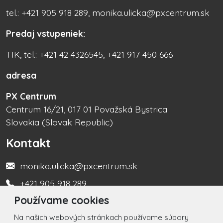
tel.: +421 905 918 289, monika.ulicka@pxcentrum.sk
Predaj vstupeniek:
TIK, tel.: +421 42 4326545, +421 917 450 666
adresa
PX Centrum
Centrum 16/21, 017 01 Považská Bystrica
Slovakia (Slovak Republic)
Kontakt
monika.ulicka@pxcentrum.sk
+421 905 918 289
Používame cookies
Turistická informačná kancelária +421 917 450 666
Na našich webových stránkach používame súbory