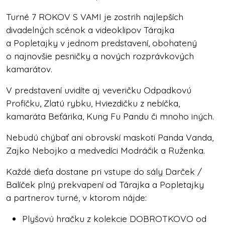
Turné 7 ROKOV S VAMI je zostrih najlepších
divadelných scénok a videoklipov Tárajka
a Popletajky v jednom predstavení, obohatený
o najnovšie pesničky a nových rozprávkových
kamarátov.
V predstavení uvidíte aj veveričku Odpadkovú
Profíčku, Zlatú rybku, Hviezdičku z nebíčka,
kamaráta Beťárika, Kung Fu Pandu či mnoho iných.
Nebudú chýbať ani obrovskí maskoti Panda Vanda,
Zajko Nebojko a medvedíci Modráčik a Ruženka.
Každé dieťa dostane pri vstupe do sály Darček /
Balíček plný prekvapení od Tárajka a Popletajky
a partnerov turné, v ktorom nájde:
Plyšovú hračku z kolekcie DOBROTKOVO od