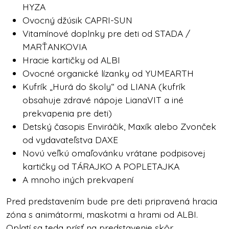
HYZA
Ovocný džúsik CAPRI-SUN
Vitamínové doplnky pre deti od STADA /
MARŤANKOVIA
Hracie kartičky od ALBI
Ovocné organické lízanky od YUMEARTH
Kufrík „Hurá do školy“ od LIANA (kufrík
obsahuje zdravé nápoje LianaVIT a iné
prekvapenia pre deti)
Detský časopis Enviráčik, Maxík alebo Zvonček
od vydavateľstva DAXE
Novú veľkú omaľovánku vrátane podpisovej
kartičky od TÁRAJKO A POPLETAJKA
A mnoho iných prekvapení
Pred predstavením bude pre deti pripravená hracia
zóna s animátormi, maskotmi a hrami od ALBI.
Oplatí sa teda prísť na predstavenie skôr.