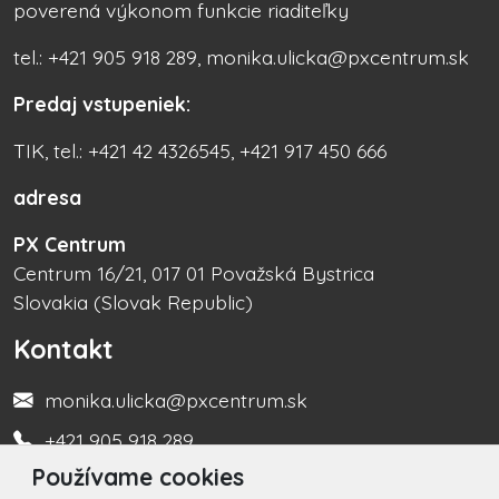
poverená výkonom funkcie riaditeľky
tel.: +421 905 918 289, monika.ulicka@pxcentrum.sk
Predaj vstupeniek:
TIK, tel.: +421 42 4326545, +421 917 450 666
adresa
PX Centrum
Centrum 16/21, 017 01 Považská Bystrica
Slovakia (Slovak Republic)
Kontakt
monika.ulicka@pxcentrum.sk
+421 905 918 289
Používame cookies
Turistická informačná kancelária +421 917 450 666