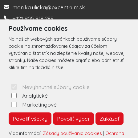
monika.ulicka@pxcentrum.sk
+421 905 918 289
Používame cookies
Turistická informačná kancelária +421 917 450 666
Na našich webových stránkach používame súbory
Social
cookie na zhromažďovanie údajov za účelom
vytvárania štatistík na zlepšenie kvality našej webovej
Facebook
stránky. Naše cookies môžete prijať alebo odmietnuť
kliknutím na tlačidlá nižšie.
Instagram
© 2026 Arrabella s.r.o., mayabella s.r.o., Všetky práva
Nevyhnutné súbory cookie
vyhradené.
Analytické
Marketingové
Povoliť všetky
Povoliť výber
Zakázať
Hosting:
- Web:
Viac informácií:
Zásady používania cookies
|
Ochrana