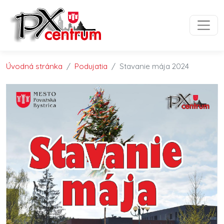
Preskočiť na obsah
Preskočiť na hlavné menu
Úvodná stránka
Podujatia
Stavanie mája 2024