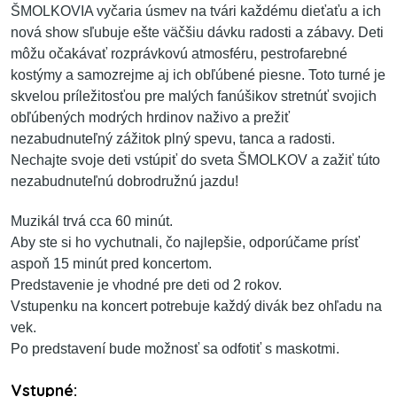
ŠMOLKOVIA vyčaria úsmev na tvári každému dieťaťu a ich
nová show sľubuje ešte väčšiu dávku radosti a zábavy. Deti
môžu očakávať rozprávkovú atmosféru, pestrofarebné
kostýmy a samozrejme aj ich obľúbené piesne. Toto turné je
skvelou príležitosťou pre malých fanúšikov stretnúť svojich
obľúbených modrých hrdinov naživo a prežiť
nezabudnuteľný zážitok plný spevu, tanca a radosti.
Nechajte svoje deti vstúpiť do sveta ŠMOLKOV a zažiť túto
nezabudnuteľnú dobrodružnú jazdu!
Muzikál trvá cca 60 minút.
Aby ste si ho vychutnali, čo najlepšie, odporúčame prísť
aspoň 15 minút pred koncertom.
Predstavenie je vhodné pre deti od 2 rokov.
Vstupenku na koncert potrebuje každý divák bez ohľadu na
vek.
Po predstavení bude možnosť sa odfotiť s maskotmi.
Vstupné: