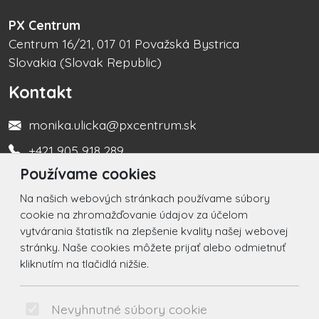
PX Centrum
Centrum 16/21, 017 01 Považská Bystrica
Slovakia (Slovak Republic)
Kontakt
monika.ulicka@pxcentrum.sk
+421 905 918 289
Používame cookies
Turistická informačná kancelária +421 917 450 666
Na našich webových stránkach používame súbory
Social
cookie na zhromažďovanie údajov za účelom
vytvárania štatistík na zlepšenie kvality našej webovej
Facebook
stránky. Naše cookies môžete prijať alebo odmietnuť
kliknutím na tlačidlá nižšie.
Instagram
© 2026 Arrabella s.r.o., mayabella s.r.o., Všetky práva
Nevyhnutné súbory cookie