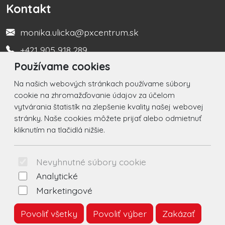
Kontakt
monika.ulicka@pxcentrum.sk
+421 905 918 289
Používame cookies
Turistická informačná kancelária +421 917 450 666
Na našich webových stránkach používame súbory
Social
cookie na zhromažďovanie údajov za účelom
vytvárania štatistík na zlepšenie kvality našej webovej
Facebook
stránky. Naše cookies môžete prijať alebo odmietnuť
kliknutím na tlačidlá nižšie.
Instagram
© 2026 Arrabella s.r.o., mayabella s.r.o., Všetky práva
Nevyhnutné súbory cookie
vyhradené.
Analytické
Marketingové
Povoliť všetky
Povoliť výber
Zakázať