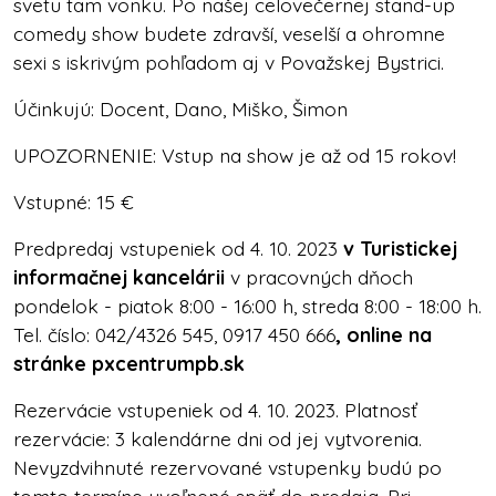
svetu tam vonku. Po našej celovečernej stand-up
comedy show budete zdravší, veselší a ohromne
sexi s iskrivým pohľadom aj v Považskej Bystrici.
Účinkujú:
Docent, Dano, Miško, Šimon
UPOZORNENIE: Vstup na show je až od 15 rokov!
Vstupné: 15 €
Predpredaj vstupeniek od 4. 10. 2023
v Turistickej
informačnej kancelárii
v pracovných dňoch
pondelok - piatok 8:00 - 16:00 h, streda 8:00 - 18:00 h.
Tel. číslo: 042/4326 545, 0917 450 666
, online na
stránke pxcentrumpb.sk
Rezervácie vstupeniek od 4. 10. 2023. Platnosť
rezervácie: 3 kalendárne dni od jej vytvorenia.
Nevyzdvihnuté rezervované vstupenky budú po
tomto termíne uvoľnené späť do predaja.
Pri