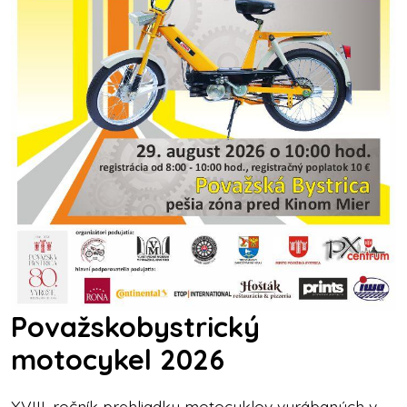
Považskobystrický
motocykel 2026
XVIII. ročník prehliadky motocyklov vyrábaných v