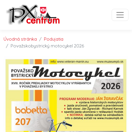
Preskočiť na obsah
Preskočiť na hlavné menu
Úvodná stránka
Podujatia
Považskobystrický motocykel 2026