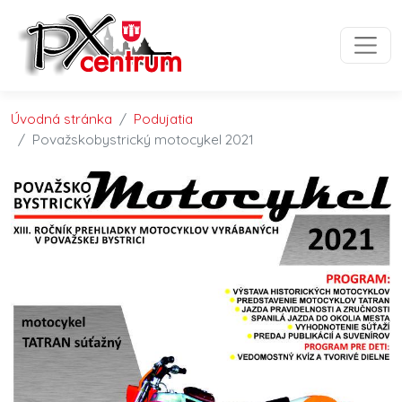
Preskočiť na obsah
Preskočiť na hlavné menu
Úvodná stránka
Podujatia
Považskobystrický motocykel 2021