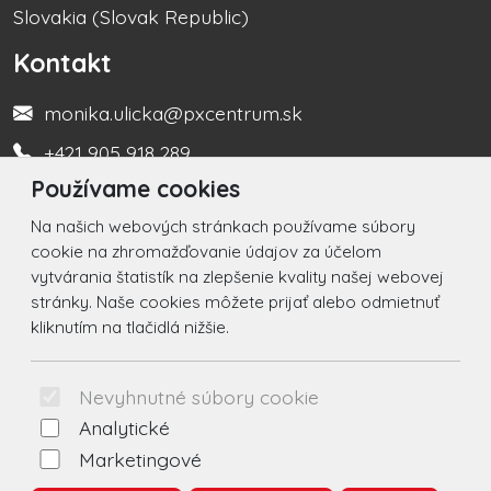
Slovakia (Slovak Republic)
Kontakt
monika.ulicka@pxcentrum.sk
+421 905 918 289
Používame cookies
Turistická informačná kancelária +421 917 450 666
Na našich webových stránkach používame súbory
Social
cookie na zhromažďovanie údajov za účelom
vytvárania štatistík na zlepšenie kvality našej webovej
Facebook
stránky. Naše cookies môžete prijať alebo odmietnuť
kliknutím na tlačidlá nižšie.
Instagram
© 2026 Arrabella s.r.o., mayabella s.r.o., Všetky práva
Nevyhnutné súbory cookie
vyhradené.
Analytické
Marketingové