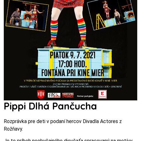
Pippi Dlhá Pančucha
Rozprávka pre deti v podaní hercov Divadla Actores z
Rožňavy.
Je to príbeh neobyčajného dievčaťa spracovaný na motívy