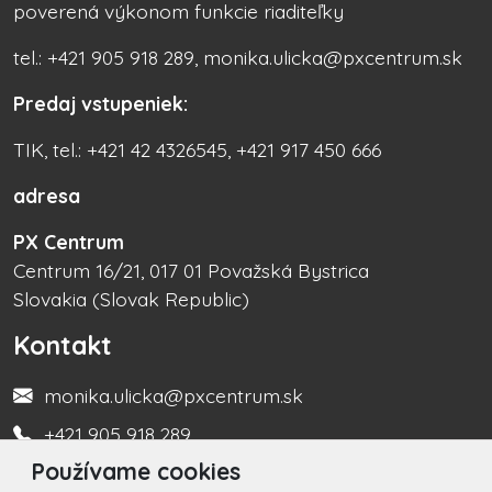
poverená výkonom funkcie riaditeľky
tel.: +421 905 918 289, monika.ulicka@pxcentrum.sk
Predaj vstupeniek:
TIK, tel.: +421 42 4326545, +421 917 450 666
adresa
PX Centrum
Centrum 16/21, 017 01 Považská Bystrica
Slovakia (Slovak Republic)
Kontakt
monika.ulicka@pxcentrum.sk
+421 905 918 289
Používame cookies
Turistická informačná kancelária +421 917 450 666