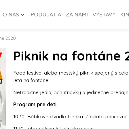
O NÁS
PODUJATIA
ZA NAMI
VÝSTAVY
KI
áne 2020
Piknik na fontáne 
Food festival alebo mestský piknik spojený s c
leta na fontáne.
Netradičné jedlá, ochutnávky a jedinečné predajn
Program pre deti:
10:30 Bábkové divadlo Lienka: Zakliata princezná
11:30 Interaktívna kúzelnícka show