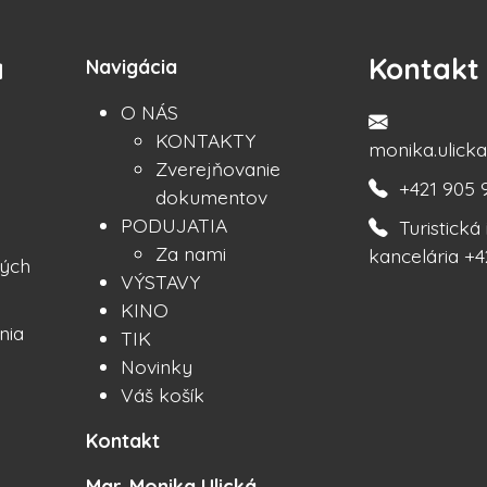
a
Kontakt
Navigácia
O NÁS
KONTAKTY
monika.ulic
Zverejňovanie
+421 905 
dokumentov
PODUJATIA
Turistick
Za nami
kancelária +4
ých
VÝSTAVY
KINO
nia
TIK
Novinky
Váš košík
Kontakt
Mgr. Monika Ulická