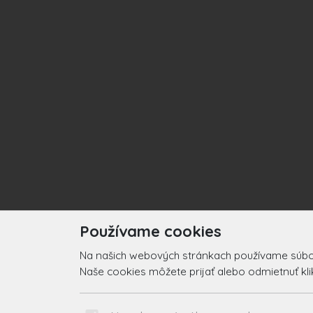
Používame cookies
Na našich webových stránkach používame súbory
Naše cookies môžete prijať alebo odmietnuť klikn