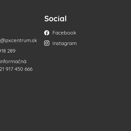
Social
Facebook
ka@pxcentrum.sk
Instagram
918 289
á informačná
21 917 450 666