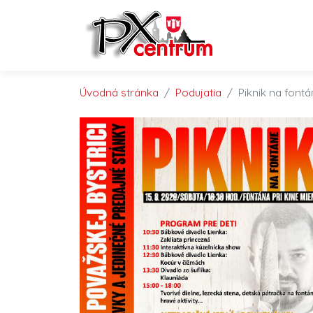
Preskočiť na obsah
Preskočiť na hlavné menu
Úvodná stránka
Podujatia
Piknik na font