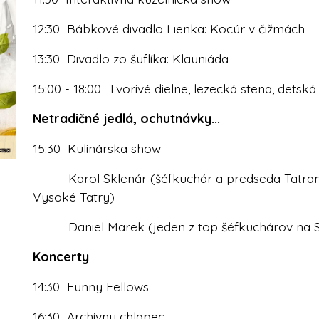
12:30 Bábkové divadlo Lienka: Kocúr v čižmách
13:30 Divadlo zo šuflíka: Klauniáda
15:00 - 18:00 Tvorivé dielne, lezecká stena, detská 
Netradičné jedlá, ochutnávky...
15:30 Kulinárska show
Karol Sklenár (šéfkuchár a predseda Tatrans
Vysoké Tatry)
Daniel Marek (jeden z top šéfkuchárov na Sl
Koncerty
14:30 Funny Fellows
16:30 Archívny chlapec