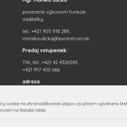
poverená výkonom funkcie
riaditeľky
tel.: +421 905 918 289,
monika.ulicka@pxcentrum.sk
Predaj vstupeniek:
TIK, tel.: +421 42 4326545,
+421 917 450 666
adresa
PX Centrum
Centrum 16/21, 017 01
 cookie na zhromažďovanie údajov za účelom vytvárania štatist
Považská Bystrica
utím na tlačidlá nižšie.
Slovakia (Slovak Republic)
© 2026 Arrabella s.r.o., mayabella s.r.o., Všetky práva vyhradené