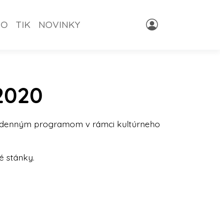
NO
TIK
NOVINKY
2020
elodenným programom v rámci kultúrneho
é stánky.