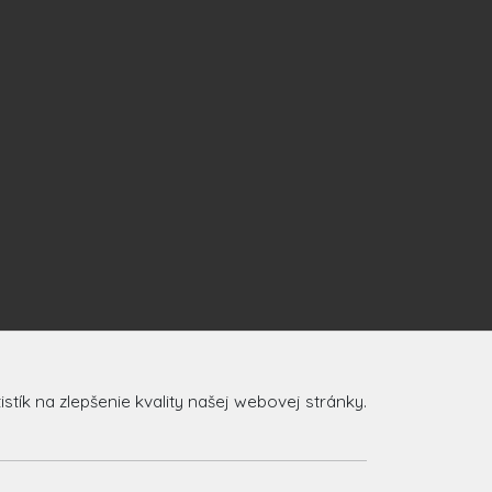
ík na zlepšenie kvality našej webovej stránky.
.