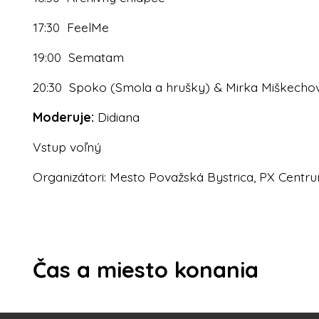
17:30 FeelMe
19:00 Sematam
20:30 Spoko (Smola a hrušky) & Mirka Miškecho
Moderuje:
Didiana
Vstup voľný
Organizátori: Mesto Považská Bystrica, PX Centr
Čas a miesto konania