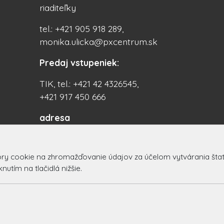
riaditeľky
tel.: +421 905 918 289,
monika.ulicka@pxcentrum.sk
Predaj vstupeniek:
TIK, tel.: +421 42 4326545,
+421 917 450 666
adresa
PX Centrum
Centrum 16/21, 017 01
 cookie na zhromažďovanie údajov za účelom vytvárania štatist
Považská Bystrica
utím na tlačidlá nižšie.
Slovakia (Slovak Republic)
© 2026 Arrabella s.r.o., mayabella s.r.o., Všetky práva vyhradené