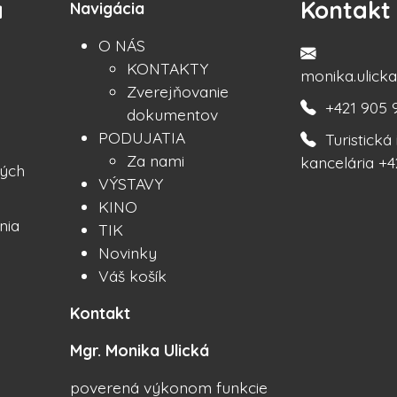
a
Kontakt
Navigácia
O NÁS
KONTAKTY
monika.ulic
Zverejňovanie
+421 905 
dokumentov
PODUJATIA
Turistick
Za nami
kancelária +4
ých
VÝSTAVY
KINO
nia
TIK
Novinky
Váš košík
Kontakt
Mgr. Monika Ulická
poverená výkonom funkcie