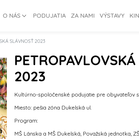
O NÁS
PODUJATIA
ZA NAMI
VÝSTAVY
KI
SKÁ SLÁVNOSŤ 2023
PETROPAVLOVSKÁ
2023
Kultúrno-spoločenské podujatie pre obyvateľov sí
Miesto: pešia zóna Dukelská ul.
Program:
MŠ Lánska a MŠ Dukelská, Považská jednotka, ZŠ