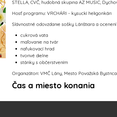
STELLA, CVČ, hudobná skupina AZ MUSIC, Dyc
Hosť programu: VRCHÁRI - kysuckí heligonkári
Slávnostné odovzdanie sošky Lánštiara a ocenen
cukrová vata
maľovanie na tvár
nafukovací hrad
tvorivé dielne
stánky s občerstvením
Organizátori: VMČ Lány, Mesto Považská Bystric
Čas a miesto konania