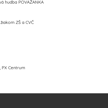
hová hudba POVAŽANKA
í žiakom ZŠ a CVČ
a, PX Centrum