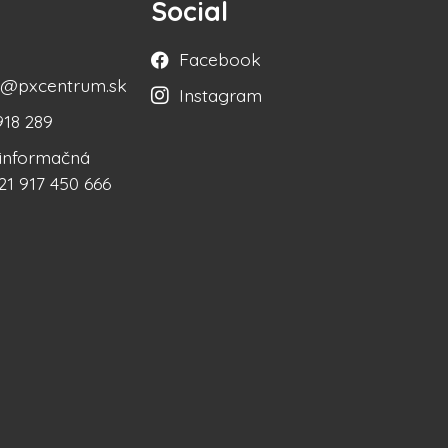
Social
Facebook
ka@pxcentrum.sk
Instagram
918 289
á informačná
21 917 450 666