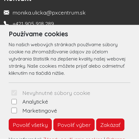
monika.ulicka@pxcentrum.sk
+421 905 918 289
Používame cookies
Turistická informačná kancelária +421 917 450 666
Na našich webových stránkach používame súbory
Social
cookie na zhromažďovanie údajov za účelom
vytvárania štatistík na zlepšenie kvality našej webovej
Facebook
stránky. Naše cookies môžete prijať alebo odmietnuť
kliknutím na tlačidlá nižšie.
Instagram
© 2026 Arrabella s.r.o., mayabella s.r.o., Všetky práva
Nevyhnutné súbory cookie
vyhradené.
Analytické
Marketingové
Povoliť všetky
Povoliť výber
Zakázať
Hosting:
- Web: