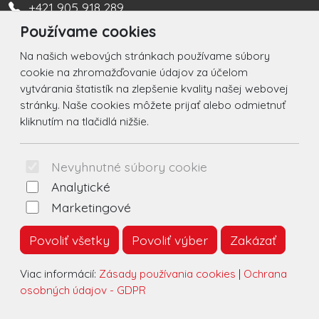
+421 905 918 289
Používame cookies
Turistická informačná kancelária +421 917 450 666
Na našich webových stránkach používame súbory
Social
cookie na zhromažďovanie údajov za účelom
vytvárania štatistík na zlepšenie kvality našej webovej
Facebook
stránky. Naše cookies môžete prijať alebo odmietnuť
kliknutím na tlačidlá nižšie.
Instagram
© 2026 Arrabella s.r.o., mayabella s.r.o., Všetky práva
Nevyhnutné súbory cookie
vyhradené.
Analytické
Marketingové
Povoliť všetky
Povoliť výber
Zakázať
Hosting:
- Web:
Viac informácií:
Zásady používania cookies
|
Ochrana
osobných údajov - GDPR