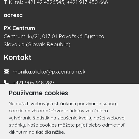
TIK, tel.: +421 42 4326545, +421 917 450 666
adresa
PX Centrum
Centrum 16/21, 017 01 Považská Bystrica
Slovakia (Slovak Republic)
Kontakt
monika.ulicka@pxcentrum.sk
+421 905 918 289
Používame cookies
Turistická informačná kancelária +421 917 450 666
Na našich webových stránkach používame súbory
Social
cookie na zhromažďovanie údajov za účelom
vytvárania štatistík na zlepšenie kvality našej webovej
Facebook
stránky. Naše cookies môžete prijať alebo odmietnuť
kliknutím na tlačidlá nižšie.
Instagram