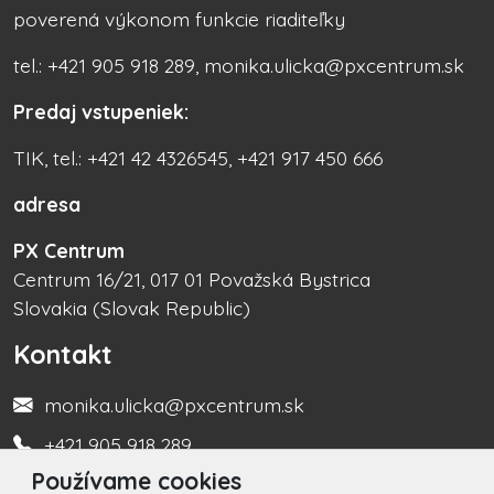
poverená výkonom funkcie riaditeľky
tel.: +421 905 918 289, monika.ulicka@pxcentrum.sk
Predaj vstupeniek:
TIK, tel.: +421 42 4326545, +421 917 450 666
adresa
PX Centrum
Centrum 16/21, 017 01 Považská Bystrica
Slovakia (Slovak Republic)
Kontakt
monika.ulicka@pxcentrum.sk
+421 905 918 289
Používame cookies
Turistická informačná kancelária +421 917 450 666