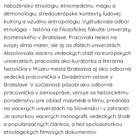
náboženskú etnológiu, etnomedicínu, mágiu a
démonológiu, stredouerópske kontexty ľudovej
kultúry a vizuálnu antropológiu. Vyštudovala odbor
etnológia – história na Filozofickej fakulte Univerzity
Komenského v Bratislave. Pracovala nielen na
svojej alma mater, ale aj na ďalších univerzitách.
Absolvovala viacero vedeckých stáží na európskych
univerzitách, pracovala ako kurátorka a literárna
historička v Múzeu mesta Bratislava aj ako odborná
vedecká pracovníčka v Divadelnom ústave v
Bratislave. V súčasnosti pôsobí ako odborná
pracovníčka v samospráve, venuje sa historickému
poradenstvu pre oblasť masmédií a filmu, prednáša
na viacerých univerzitách na Slovensku i v zahraničí.
Je autorkou viacerých monografií, vedeckých štúdií
a popularizačných článkov, a tiež spoluautorkou
etnologických filmových dokumentov.