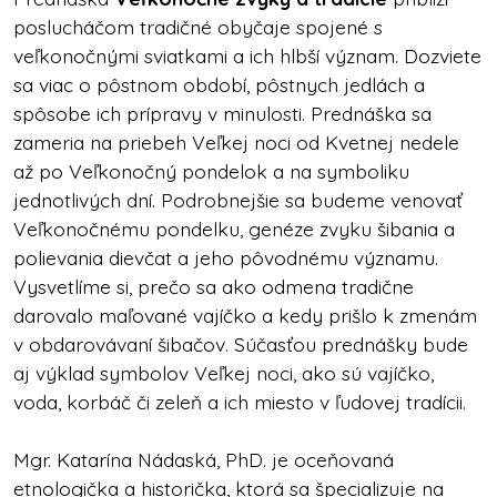
poslucháčom tradičné obyčaje spojené s
veľkonočnými sviatkami a ich hlbší význam. Dozviete
sa viac o pôstnom období, pôstnych jedlách a
spôsobe ich prípravy v minulosti. Prednáška sa
zameria na priebeh Veľkej noci od Kvetnej nedele
až po Veľkonočný pondelok a na symboliku
jednotlivých dní. Podrobnejšie sa budeme venovať
Veľkonočnému pondelku, genéze zvyku šibania a
polievania dievčat a jeho pôvodnému významu.
Vysvetlíme si, prečo sa ako odmena tradične
darovalo maľované vajíčko a kedy prišlo k zmenám
v obdarovávaní šibačov. Súčasťou prednášky bude
aj výklad symbolov Veľkej noci, ako sú vajíčko,
voda, korbáč či zeleň a ich miesto v ľudovej tradícii.
Mgr. Katarína Nádaská, PhD. je oceňovaná
etnologička a historička, ktorá sa špecializuje na