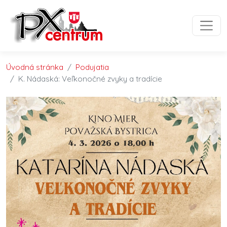
Preskočiť na obsah
Preskočiť na hlavné menu
Úvodná stránka
Podujatia
K. Nádaská: Veľkonočné zvyky a tradície