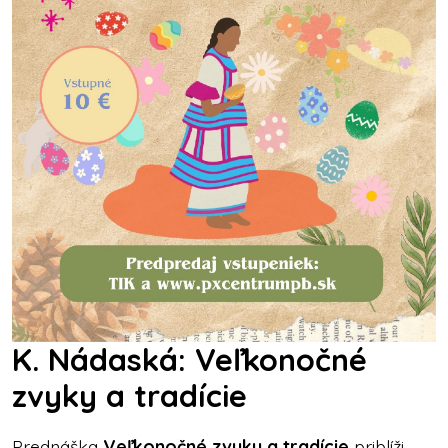
K. Nádaská: Veľkonočné
zvyky a tradície
Prednáška
Veľkonočné zvyky a tradície
priblíži