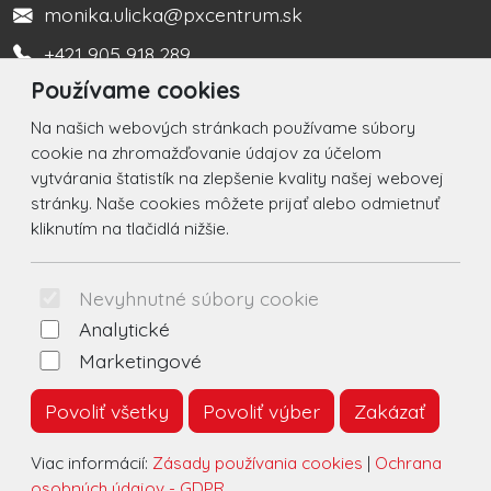
monika.ulicka@pxcentrum.sk
+421 905 918 289
Používame cookies
Turistická informačná kancelária +421 917 450 666
Na našich webových stránkach používame súbory
Social
cookie na zhromažďovanie údajov za účelom
vytvárania štatistík na zlepšenie kvality našej webovej
Facebook
stránky. Naše cookies môžete prijať alebo odmietnuť
kliknutím na tlačidlá nižšie.
Instagram
© 2026 Arrabella s.r.o., mayabella s.r.o., Všetky práva
Nevyhnutné súbory cookie
vyhradené.
Analytické
Marketingové
Povoliť všetky
Povoliť výber
Zakázať
Hosting:
- Web:
Viac informácií:
Zásady používania cookies
|
Ochrana
osobných údajov - GDPR