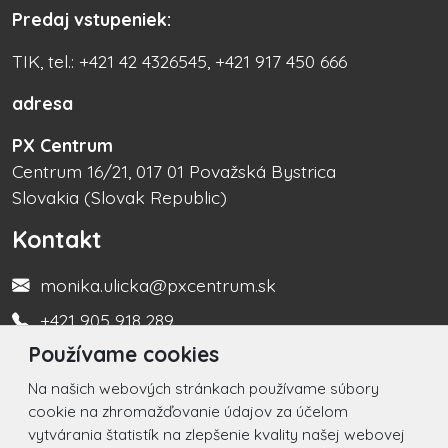
Predaj vstupeniek:
TIK, tel.: +421 42 4326545, +421 917 450 666
adresa
PX Centrum
Centrum 16/21, 017 01 Považská Bystrica
Slovakia (Slovak Republic)
Kontakt
monika.ulicka@pxcentrum.sk
+421 905 918 289
Používame cookies
Turistická informačná kancelária +421 917 450 666
Na našich webových stránkach používame súbory
Social
cookie na zhromažďovanie údajov za účelom
vytvárania štatistík na zlepšenie kvality našej webovej