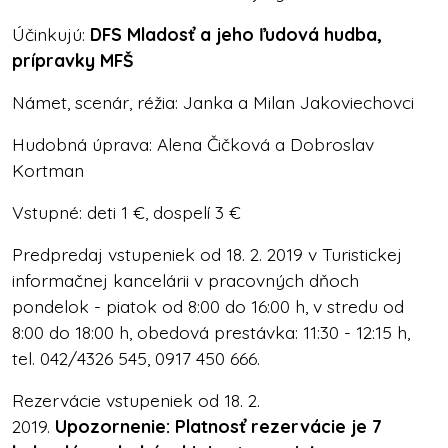
Účinkujú:
DFS Mladosť a jeho ľudová hudba,
prípravky MFŠ
Námet, scenár, réžia: Janka a Milan Jakoviechovci
Hudobná úprava: Alena Čičková a Dobroslav
Kortman
Vstupné: deti 1 €, dospelí 3 €
Predpredaj vstupeniek od 18. 2. 2019 v Turistickej
informačnej kancelárii v pracovných dňoch
pondelok - piatok od 8:00 do 16:00 h, v stredu od
8:00 do 18:00 h, obedová prestávka: 11:30 - 12:15 h,
tel. 042/4326 545, 0917 450 666.
Rezervácie vstupeniek od 18. 2.
2019.
Upozornenie:
Platnosť rezervácie je 7