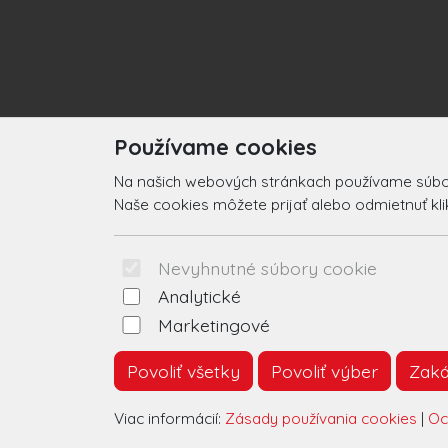
Používame cookies
Na našich webových stránkach používame súbory
Naše cookies môžete prijať alebo odmietnuť klikn
Nevyhnutné súbory cookie
Analytické
Marketingové
Povoliť všetky
Povoliť výber
Zaká
Viac informácií:
Zásady používania cookies
|
Oc