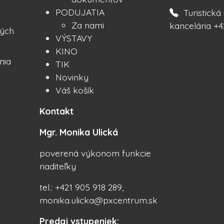
PODUJATIA
Turistick
Za nami
kancelária +4
ých
VÝSTAVY
KINO
nia
TIK
Novinky
Váš košík
Kontakt
Mgr. Monika Ulická
poverená výkonom funkcie
riaditeľky
tel.: +421 905 918 289,
monika.ulicka@pxcentrum.sk
Predaj vstupeniek: