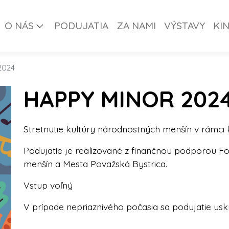
O NÁS
PODUJATIA
ZA NAMI
VÝSTAVY
KI
2024
HAPPY MINOR 202
Stretnutie kultúry národnostných menšín v rámci 
Podujatie je realizované z finančnou podporou 
menšín a Mesta Považská Bystrica.
Vstup voľný
V prípade nepriaznivého počasia sa podujatie usku