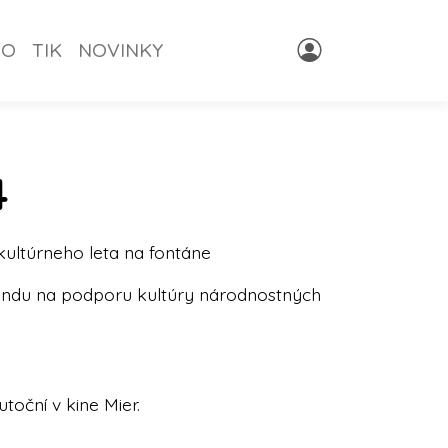
NO
TIK
NOVINKY
4
kultúrneho leta na fontáne
Fondu na podporu kultúry národnostných
toční v kine Mier.