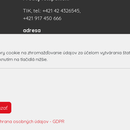
TIK, tel.: +421 42 4326545,
+421 917 450 666
adresa
PX Centrum
Centrum 16/21, 017 01
 cookie na zhromažďovanie údajov za účelom vytvárania štatist
Považská Bystrica
utím na tlačidlá nižšie.
Slovakia (Slovak Republic)
© 2026 Arrabella s.r.o., mayabella s.r.o., Všetky práva vyhradené
zať
Hosting:
- Web:
hrana osobných údajov - GDPR