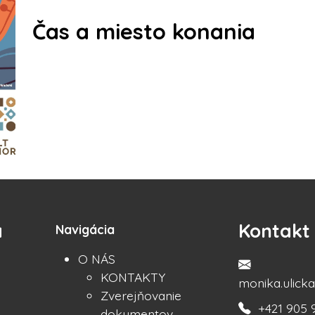
Čas a miesto konania
a
Kontakt
Navigácia
O NÁS
KONTAKTY
monika.ulic
Zverejňovanie
+421 905 
dokumentov