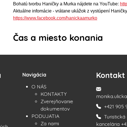
Bohatú tvorbu Haničky a Murka nájdete na YouTube:
htt
Aktuálne infomácie - vrátane ukážok z vystúpení Haničky
https://www.facebook.com/hanickaamurko
Čas a miesto konania
a
Kontakt
Navigácia
O NÁS
KONTAKTY
monika.ulic
Zverejňovanie
+421 905 
dokumentov
PODUJATIA
Turistick
Za nami
kancelária +4
ých