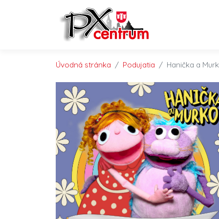
Preskočiť na obsah
Preskočiť na hlavné menu
Úvodná stránka
Podujatia
Hanička a Murk