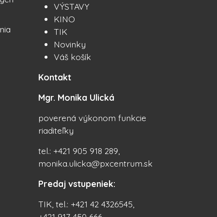
VÝSTAVY
KINO
nia
TIK
Novinky
Váš košík
Kontakt
Mgr. Monika Ulická
poverená výkonom funkcie
riaditeľky
tel.: +421 905 918 289,
monika.ulicka@pxcentrum.sk
Predaj vstupeniek:
TIK, tel.: +421 42 4326545,
+421 917 450 666