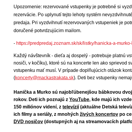
Upozornenie: rezervované vstupenky je potrebné si vyzd
rezervácie. Po uplynutí tejto lehoty systém nevyzdvihnu
predaja.
Pri vyzdvihnutí rezervovaných vstupeniek je pot
doručené potvrdzujúcim mailom.
-
https://predpredaj.zoznam.sk/sk/listky/hanicka-a-murko
Každý návštevník - dieťa aj dospelý - potrebuje platnú v
nosiči, v kočíku), ktoré sú na koncerte len ako sprievod 
vstupenku mať musí. V prípade doplňujúcich otázok konta
(
koncerty@mackastrakata.sk
).
Deti bez vstupenky nemaj
Hanička a Murko sú najobľúbenejšou bábkovou dvojic
rokov. Deti ich poznajú z
YouTube
, kde majú ich vzd
150 miliónov videní, z
televízií
(aktuálne Detská telev
ich filmy a seriály, z mnohých
živých koncertov
po ce
DVD nosičov
(dostupných aj na streamovacích platf