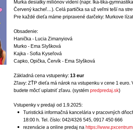
Murka desiatky miliónov videní (napr. Ika-tika-gymnastika
Červený kacheľ…). Celá partička sa už veľmi teší na st
Pre každé dieťa máme pripravené darčeky: Murkove lízat
Obsadenie:
Hanička - Lucia Zimanyiová
Murko - Ema Slyšková
Kajka - Sofia Kyseľová
Capko, Opička, Červík -
Ema Slyšková
Základná cena vstupenky:
13 eur
Zľavy: ZŤP dieťa má nárok na vstupenku v cene 1 euro. 
budete môcť uplatniť zľavu. (systém
predpredaj.sk
)
Vstupenky v predaji od 1.9.2025:
Turistická informačná kancelária
v pracovných dňoch 
18:00 h. Tel. číslo: 042/4326 545, 0917 450 666
rezervácie a online predaj na
https://www.pxcentrum