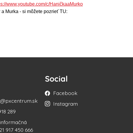
ps://www.youtube.com/c/HaničkaaMurko
 a Murka - si môžete pozrieť TU:
Social
Facebook
ka@pxcentrum.sk
Instagram
918 289
á informačná
21 917 450 666