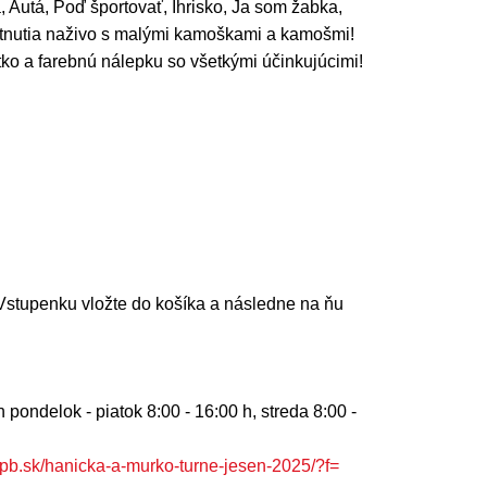
, Autá, Poď športovať, Ihrisko, Ja som žabka,
retnutia naživo s malými kamoškami a kamošmi!
ko a farebnú nálepku so všetkými účinkujúcimi!
Vstupenku vložte do košíka a následne na ňu
pondelok - piatok 8:00 - 16:00 h, streda 8:00 -
pb.sk/hanicka-a-murko-turne-jesen-2025/?f=