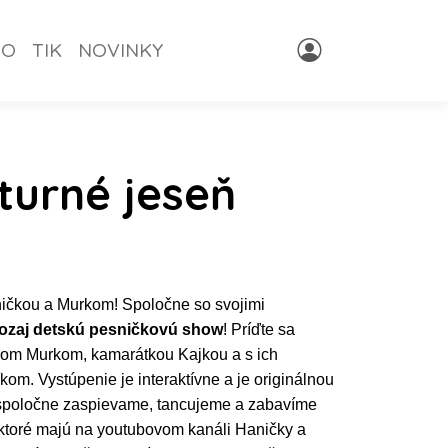
NO
TIK
NOVINKY
turné jeseň
ničkou a Murkom! Spoločne so svojimi
ozaj detskú pesničkovú show
! Príďte sa
ikom Murkom, kamarátkou Kajkou a s ich
m. Vystúpenie je interaktívne a je originálnou
 spoločne zaspievame, tancujeme a zabavíme
ktoré majú na youtubovom kanáli Haničky a