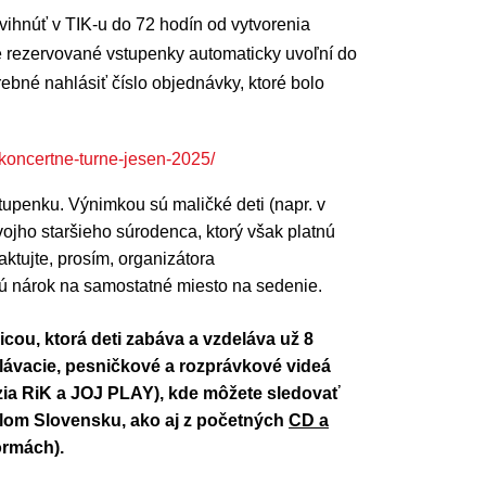
vihnúť v TIK-u do 72 hodín od vytvorenia
té rezervované vstupenky automaticky uvoľní do
rebné nahlásiť číslo objednávky, ktoré bolo
-koncertne-turne-jesen-2025/
stupenku. Výnimkou sú maličké deti (napr. v
svojho staršieho súrodenca, ktorý však platnú
ktujte, prosím, organizátora
ú nárok na samostatné miesto na sedenie.
ou, ktorá deti zabáva a vzdeláva už 8
elávacie, pesničkové a rozprávkové videá
ízia RiK a JOJ PLAY
), kde môžete sledovať
lom Slovensku, ako aj z početných
CD a
ormách).