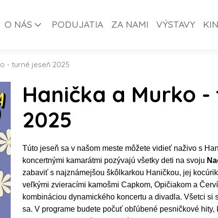
O NÁS
PODUJATIA
ZA NAMI
VÝSTAVY
KI
o - turné jeseň 2025
Hanička a Murko - 
2025
Túto jeseň sa v našom meste môžete vidieť naživo s Ha
koncertnými kamarátmi pozývajú všetky deti na svoju
Na
zabaviť s najznámejšou škôlkarkou Haničkou, jej kocúr
veľkými zvieracími kamošmi Capkom, Opičiakom a Červíko
kombináciou dynamického koncertu a divadla.
Všetci si
sa.
V programe budete počuť obľúbené pesničkové hity, 