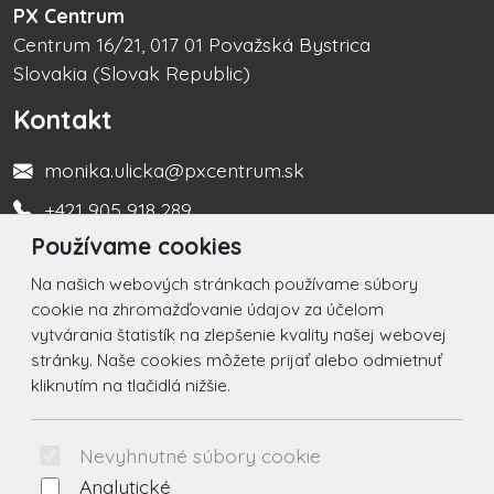
PX Centrum
Centrum 16/21, 017 01 Považská Bystrica
Slovakia (Slovak Republic)
Kontakt
monika.ulicka@pxcentrum.sk
+421 905 918 289
Používame cookies
Turistická informačná kancelária +421 917 450 666
Na našich webových stránkach používame súbory
Social
cookie na zhromažďovanie údajov za účelom
vytvárania štatistík na zlepšenie kvality našej webovej
Facebook
stránky. Naše cookies môžete prijať alebo odmietnuť
kliknutím na tlačidlá nižšie.
Instagram
© 2026 Arrabella s.r.o., mayabella s.r.o., Všetky práva
Nevyhnutné súbory cookie
vyhradené.
Analytické