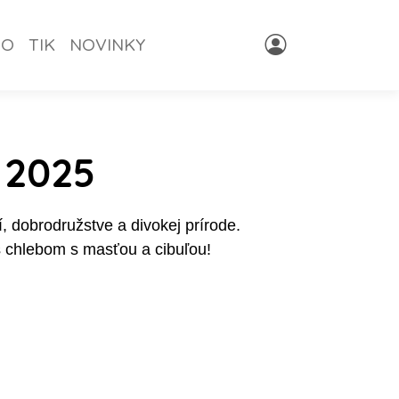
NO
TIK
NOVINKY
 2025
í, dobrodružstve a divokej prírode.
 s chlebom s masťou a cibuľou!