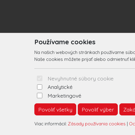
Používame cookies
Na našich webových stránkach používame súbory
Naše cookies môžete prijať alebo odmietnuť klikn
Nevyhnutné súbory cookie
Analytické
Marketingové
Povoliť všetky
Povoliť výber
Zaká
Viac informácií:
Zásady používania cookies
|
Oc