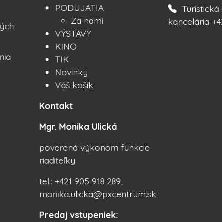
PODUJATIA
Turistick
Za nami
kancelária +4
ých
VÝSTAVY
KINO
nia
TIK
Novinky
Váš košík
Kontakt
Mgr. Monika Ulická
poverená výkonom funkcie
riaditeľky
tel.: +421 905 918 289,
monika.ulicka@pxcentrum.sk
Predaj vstupeniek: