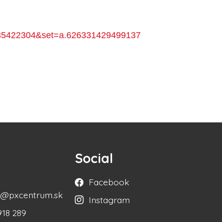
3035422304&set=a.626331429499137
Social
Facebook
ka@pxcentrum.sk
Instagram
918 289