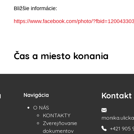
Bližšie informácie:
https://www.facebook.com/photo/?fbid=120043
Čas a miesto konania
a
Kontakt
Navigácia
O NÁS
KONTAKTY
monika.ulic
Zverejňovanie
+421 905 
dokumentov