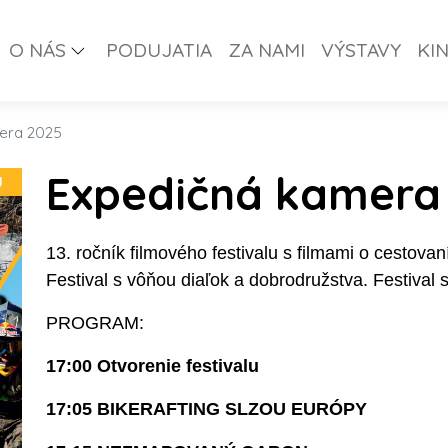
O NÁS
PODUJATIA
ZA NAMI
VÝSTAVY
KI
era 2025
Expedičná kamera
13. ročník filmového festivalu s filmami o cestovan
Festival s vôňou diaľok a dobrodružstva. Festival
PROGRAM:
17:00 Otvorenie festivalu
17:05 BIKERAFTING SLZOU EURÓPY