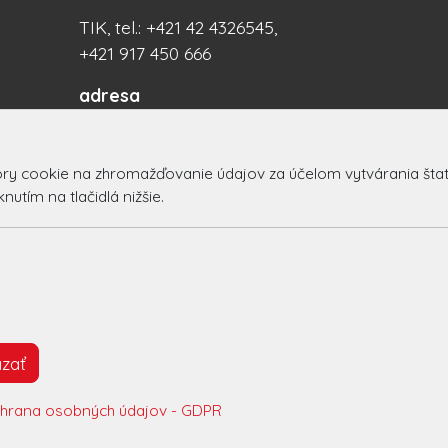
TIK, tel.: +421 42 4326545,
+421 917 450 666
adresa
PX Centrum
Centrum 16/21, 017 01
 cookie na zhromažďovanie údajov za účelom vytvárania štatist
Považská Bystrica
utím na tlačidlá nižšie.
Slovakia (Slovak Republic)
© 2026 Arrabella s.r.o., mayabella s.r.o., Všetky práva vyhradené
zať
Hosting:
- Web:
hrana osobných údajov - GDPR