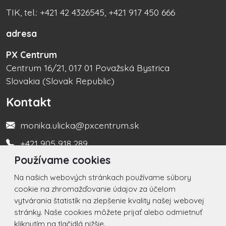
TIK, tel.: +421 42 4326545, +421 917 450 666
adresa
PX Centrum
Centrum 16/21, 017 01 Považská Bystrica
Slovakia (Slovak Republic)
Kontakt
monika.ulicka@pxcentrum.sk
+421 905 918 289
Používame cookies
Turistická informačná kancelária +421 917 450 666
Na našich webových stránkach používame súbory
Social
cookie na zhromažďovanie údajov za účelom
vytvárania štatistík na zlepšenie kvality našej webovej
Facebook
stránky. Naše cookies môžete prijať alebo odmietnuť
kliknutím na tlačidlá nižšie.