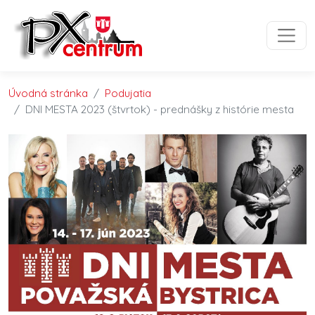
Preskočiť na obsah
Preskočiť na hlavné menu
Úvodná stránka
Podujatia
DNI MESTA 2023 (štvrtok) - prednášky z histórie mesta