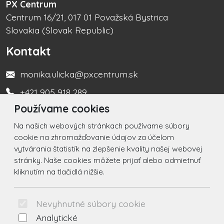
PX Centrum
Centrum 16/21, 017 01 Považská Bystrica
Slovakia (Slovak Republic)
Kontakt
monika.ulicka@pxcentrum.sk
+421 905 918 289
Používame cookies
Turistická informačná kancelária +421 917 450 666
Na našich webových stránkach používame súbory
Social
cookie na zhromažďovanie údajov za účelom
vytvárania štatistík na zlepšenie kvality našej webovej
Facebook
stránky. Naše cookies môžete prijať alebo odmietnuť
kliknutím na tlačidlá nižšie.
Instagram
© 2026 Arrabella s.r.o., mayabella s.r.o., Všetky práva
Nevyhnutné súbory cookie
vyhradené.
Analytické