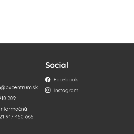
Social
Facebook
ka@pxcentrum.sk
Instagram
918 289
á informačná
21 917 450 666