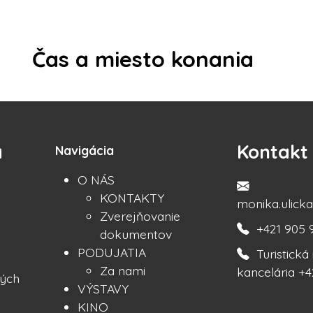
Čas a miesto konania
a
Kontakt
Navigácia
O NÁS
KONTAKTY
monika.ulic
Zverejňovanie
+421 905 
dokumentov
PODUJATIA
Turistick
Za nami
kancelária +4
ých
VÝSTAVY
KINO