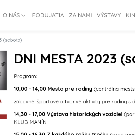
O NÁS
PODUJATIA
ZA NAMI
VÝSTAVY
KI
3 (sobota)
DNI MESTA 2023 (s
Program:
10,00 - 14,00 Mesto pre rodiny
(centrálna mests
zábavné, športové a tvorivé aktivity pre rodiny s 
14,30 - 17,00 Výstava historických vozidiel
(pa
KLUB MANÍN
15,00 - 16,30 Z každého rožku trošku
(pred me