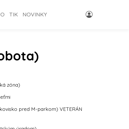
NO
TIK
NOVINKY
obota)
ká zóna)
deťmi
rkovisko pred M-parkom) VETERÁN
stským úradom)