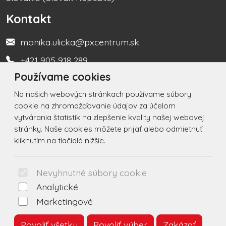
Kontakt
monika.ulicka@pxcentrum.sk
+421 905 918 289
Používame cookies
Turistická informačná kancelária +421 917 450 666
Na našich webových stránkach používame súbory
Social
cookie na zhromažďovanie údajov za účelom
vytvárania štatistík na zlepšenie kvality našej webovej
Facebook
stránky. Naše cookies môžete prijať alebo odmietnuť
kliknutím na tlačidlá nižšie.
Instagram
© 2026 Arrabella s.r.o., mayabella s.r.o., Všetky práva
Nevyhnutné súbory cookie
vyhradené.
Analytické
Marketingové
Povoliť všetky
Povoliť výber
Zakázať