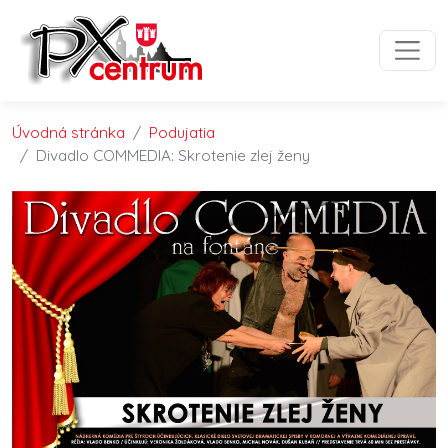
Preskočiť na obsah
Preskočiť na hlavné menu
Úvodná stránka
Podujatia
Divadlo COMMEDIA: Skrotenie zlej ženy