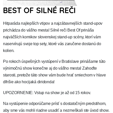
BEST OF SILNÉ REČI
Hitparáda najlepších vtipov a najzábavnejších stand-upov
prichádza do vášho mesta! Silné reči Best Of prináša
najväčších komikov slovenskej stand-up scény, ktorí vám
naservírujú svoje top sety, ktoré vás zaručene dostanú do
kolien.
Po rokoch úspešných vystúpení v Bratislave prinášame túto
výnimočnú show konečne aj do vášho mesta! Zahoďte
starosti, pretože táto show vám bude hrať smiechom v hlave
dlhšie ako hocijaká diridonda!
UPOZORNENIE: Vstup na show je až od 15 rokov.
Na vystúpenie odporúčame prísť s dostatočným predstihom,
aby sme vás mohli riadne usadiť a nezmeškali ste úvod show.