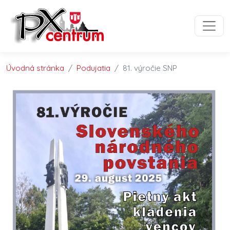
Preskočiť na obsah
Preskočiť na hlavné menu
Úvodná stránka
Podujatia
81. výročie SNP