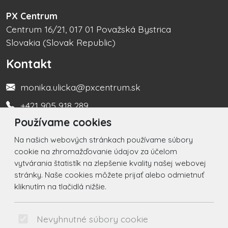
PX Centrum
Centrum 16/21, 017 01 Považská Bystrica
Slovakia (Slovak Republic)
Kontakt
monika.ulicka@pxcentrum.sk
+421 905 918 289
Používame cookies
Turistická informačná kancelária +421 917 450 666
Na našich webových stránkach používame súbory
Social
cookie na zhromažďovanie údajov za účelom
vytvárania štatistík na zlepšenie kvality našej webovej
Facebook
stránky. Naše cookies môžete prijať alebo odmietnuť
kliknutím na tlačidlá nižšie.
Instagram
© 2026 Arrabella s.r.o., mayabella s.r.o., Všetky práva
Nevyhnutné súbory cookie