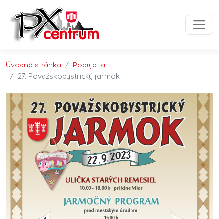
Preskočiť na obsah
Preskočiť na hlavné menu
Úvodná stránka
Podujatia
27. Považskobystrický jarmok