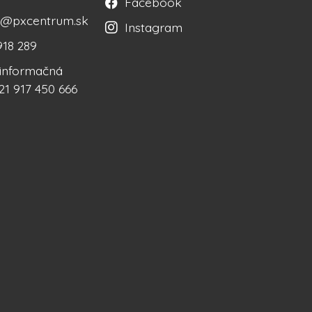
Facebook
ka@pxcentrum.sk
Instagram
918 289
á informačná
21 917 450 666