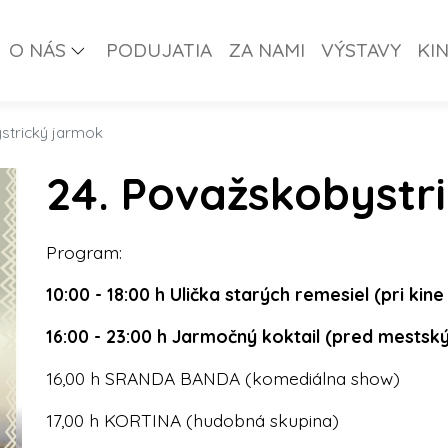
O NÁS
PODUJATIA
ZA NAMI
VÝSTAVY
KI
strický jarmok
24. Považskobystr
Program:
10:00 - 18:00 h Ulička starých remesiel (pri kine
16:00 - 23:00 h Jarmočný koktail (pred mests
16,00 h SRANDA BANDA (komediálna show)
17,00 h KORTINA (hudobná skupina)