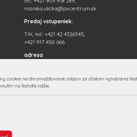
tel.: +421 905 918 289,
monika.ulicka@pxcentrum.sk
Predaj vstupeniek:
TIK, tel.: +421 42 4326545,
+421 917 450 666
adresa
PX Centrum
Centrum 16/21, 017 01
 cookie na zhromažďovanie údajov za účelom vytvárania štatist
Považská Bystrica
utím na tlačidlá nižšie.
Slovakia (Slovak Republic)
© 2026 Arrabella s.r.o., mayabella s.r.o., Všetky práva vyhradené
zať
Hosting:
- Web: