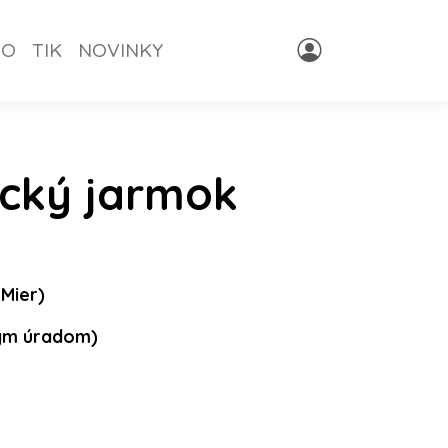
NO
TIK
NOVINKY
ický jarmok
 Mier)
kým úradom)