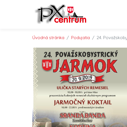
Preskočiť na obsah
Preskočiť na hlavné menu
Úvodná stránka
Podujatia
24. Považskoby