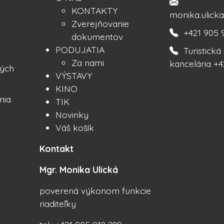
KONTAKTY
monika.ulic
Zverejňovanie
+421 905 
dokumentov
PODUJATIA
Turistick
Za nami
kancelária +4
ých
VÝSTAVY
KINO
nia
TIK
Novinky
Váš košík
Kontakt
Mgr. Monika Ulická
poverená výkonom funkcie
riaditeľky